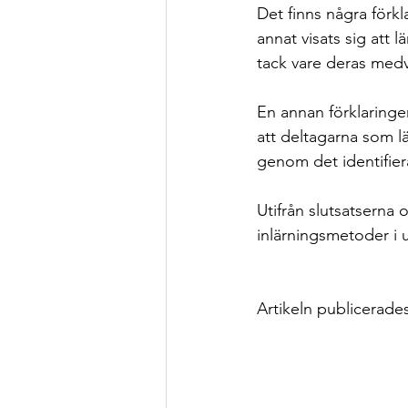
Det finns några förkl
annat visats sig att 
tack vare deras medv
En annan förklaringen
att deltagarna som l
genom det identifiera
Utifrån slutsatserna
inlärningsmetoder i 
Artikeln publicerade