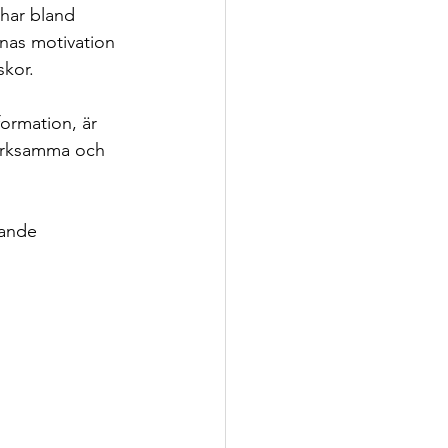
 har bland 
rnas motivation 
kor.  
formation, är 
märksamma och 
nande 