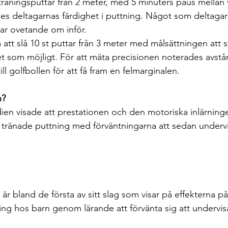
träningsputtar från 2 meter, med 5 minuters paus mellan 
es deltagarnas färdighet i puttning. Något som deltagarn
ar ovetande om inför.
å att slå 10 st puttar från 3 meter med målsättningen att s
let som möjligt. För att mäta precisionen noterades avstå
ill golfbollen för att få fram en felmarginalen.
n?
dien visade att prestationen och den motoriska inlärninge
 tränade puttning med förväntningarna att sedan undervi
är bland de första av sitt slag som visar på effekterna p
ning hos barn genom lärande att förvänta sig att undervis