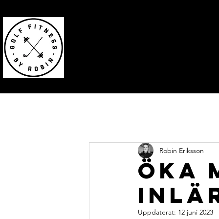
Robin Eriksson
Legitimerad fysioterapeu
inom fysisk träning för go
Robin Eriksson
Öka 
inlä
Uppdaterat:
12 juni 2023