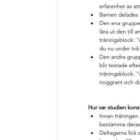
erfarenhet av at
Barnen delades i
Den ena gruppen
lära ut den till 
träningsblock: "
du nu under två
Den andra grupp
blir testade efte
träningsblock: "
noggrant och du 
Hur var studien kons
Innan träningen 
bestämma deras a
Deltagarna fick 