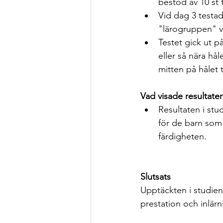
bestod av 10 st 
Vid dag 3 testad
"lärogruppen" v
Testet gick ut p
eller så nära hå
mitten på hålet t
Vad visade resultate
Resultaten i stu
för de barn som
färdigheten.	
Slutsats
Upptäckten i studien 
prestation och inlär