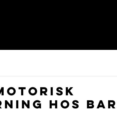
t och fystränare specialiserad
lf.
motorisk
rning hos ba