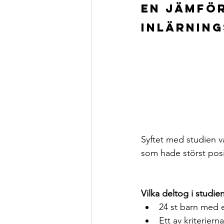
En jämför
inlärnin
Syftet med studien va
som hade störst posi
Vilka deltog i studie
24 st barn med e
Ett av kriteriern