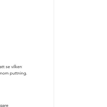
tt se vilken 
inom puttning. 
igare 