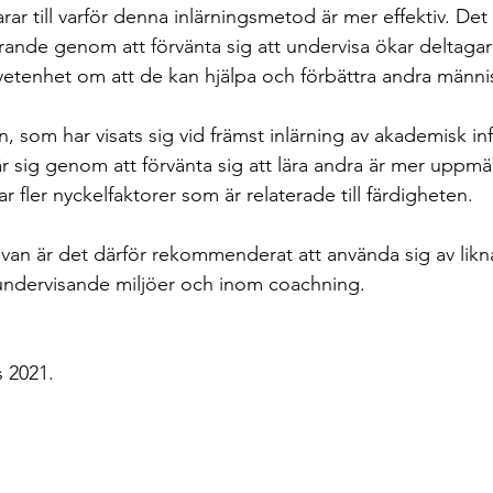
arar till varför denna inlärningsmetod är mer effektiv. Det
lärande genom att förvänta sig att undervisa ökar deltaga
etenhet om att de kan hjälpa och förbättra andra männis
, som har visats sig vid främst inlärning av akademisk in
är sig genom att förvänta sig att lära andra är mer upp
r fler nyckelfaktorer som är relaterade till färdigheten.
 ovan är det därför rekommenderat att använda sig av lik
undervisande miljöer och inom coachning.
s 2021.