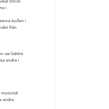
varje block.
a i 
tanna bollen i 
ndet från 
n var bättre 
sa andra i 
å motorisk 
a andra.