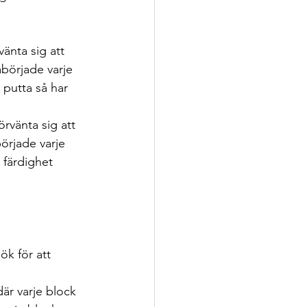
nta sig att 
åbörjade varje 
putta så har 
vänta sig att 
började varje 
 färdighet 
ök för att 
är varje block 