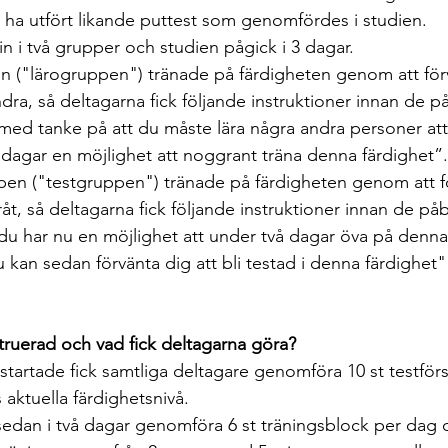
t ha utfört likande puttest som genomfördes i studien.
n i två grupper och studien pågick i 3 dagar.
 ("lärogruppen") tränade på färdigheten genom att förvä
andra, så deltagarna fick följande instruktioner innan de p
med tanke på att du måste lära några andra personer att 
 dagar en möjlighet att noggrant träna denna färdighet”.
en ("testgruppen") tränade på färdigheten genom att för
råt, så deltagarna fick följande instruktioner innan de på
du har nu en möjlighet att under två dagar öva på denna
kan sedan förvänta dig att bli testad i denna färdighet"
truerad och vad fick deltagarna göra?
startade fick samtliga deltagare genomföra 10 st testförs
ktuella färdighetsnivå. 
sedan i två dagar genomföra 6 st träningsblock per dag d