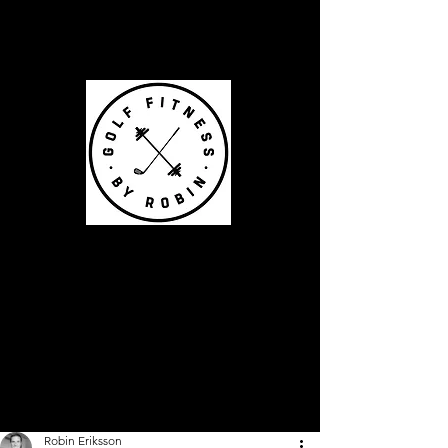
Robin Eriksson
Legitimerad fysioterapeut
och fystränare
specialiserad inom fysisk
träning för golf.
Robin Eriksson