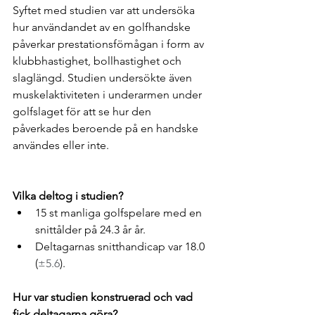
Syftet med studien var att undersöka 
hur användandet av en golfhandske 
påverkar prestationsfömågan i form av 
klubbhastighet, bollhastighet och 
slaglängd. Studien undersökte även 
muskelaktiviteten i underarmen under 
golfslaget för att se hur den 
påverkades beroende på en handske 
användes eller inte.
Vilka deltog i studien?
15 st manliga golfspelare med en 
snittålder på 24.3 år år.
Deltagarnas snitthandicap var 18.0 
(
±5.6
).
Hur var studien konstruerad och vad 
fick deltagarna göra?