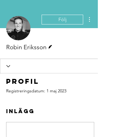
Fler åtgärder
Följ
Skribent
Robin Eriksson
Profil
Registreringsdatum: 1 maj 2023
Inlägg