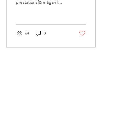
prestationsförmågan?
Syftet med studien var att
undersöka hur
användandet av en
golfhandske...
64
0
26 juli 2023
∙
2
min