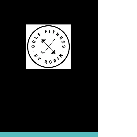
Robin Eriksson
Legitimerad fysioterapeut
och fystränare
specialiserad inom fysisk
träning för golf.