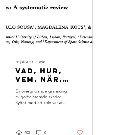
30 juli 2023
∙
8
min
Vad, hur,
vem, när,
varför
En övergripande gransking
skadar sig
av golfrelaterade skador.
Syftet med artikeln var att
golfspelare.
granska och gå igenom
golfrelaterad
vetenskaplig...
403
0