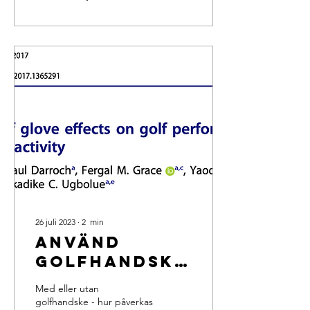
26 juli 2023
∙
2
min
Använd
golfhandske
och slå
Med eller utan
längre.
golfhandske - hur påverkas