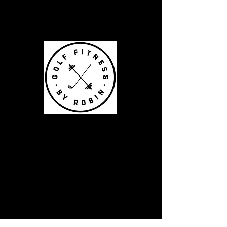
Robin Eriksson
Legitimerad fysioterapeut
och fystränare
specialiserad inom fysisk
träning för golf.