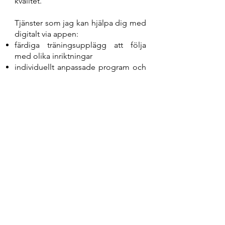
kvalitet.
Tjänster som jag kan hjälpa dig med
digitalt via appen:
färdiga träningsupplägg att följa
med olika inriktningar
individuellt anpassade program och
upplägg som skapas utifrån
önskemål, förutsättningar och mål
Klicka på "Läs mer" för att läsa mer
om träningsappen och vilka digitala
träningsupplägg jag erbjuder.
Läs mer