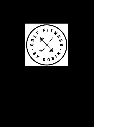
Robin Eriksson
Legitimerad fysioterapeut
och fystränare
specialiserad inom fysisk
träning för golf.