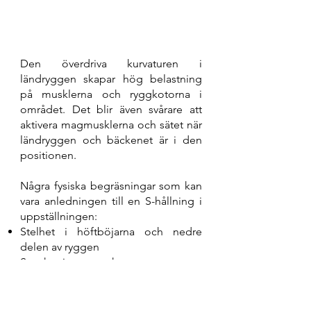
Den överdriva kurvaturen i
ländryggen skapar hög belastning
på musklerna och ryggkotorna i
området. Det blir även svårare att
aktivera magmusklerna och sätet när
ländryggen och bäckenet är i den
positionen.
Några fysiska begräsningar som kan
vara anledningen till en S-hållning i
uppställningen:
Stelhet i höftböjarna och nedre
delen av ryggen
Svaghet i mage och rumpa
Svårigheter med att luta sig framåt
genom att fälla sig framåt från
höften (kroppskontroll)